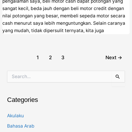
pengalaman saya, beli motor cash dapat potongan yang
sangat kecil, beda jauh dengan beli motor credit dengan
nilai potongan yang besar, membeli sepeda motor secara
cash menurut saya lebih menguntungkan. Selain caranya
yang mudah, tidak dipersulit ternyata, kita juga
Post
1
2
3
Next
→
pagination
S
e
a
r
c
Categories
h
f
o
Akulaku
r
Bahasa Arab
: