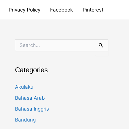
Privacy Policy
Facebook
Pinterest
S
e
a
r
c
Categories
h
f
o
Akulaku
r
:
Bahasa Arab
Bahasa Inggris
Bandung