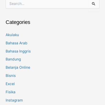
S
e
a
r
c
Categories
h
f
o
Akulaku
r
Bahasa Arab
:
Bahasa Inggris
Bandung
Belanja Online
Bisnis
Excel
Fisika
Instagram