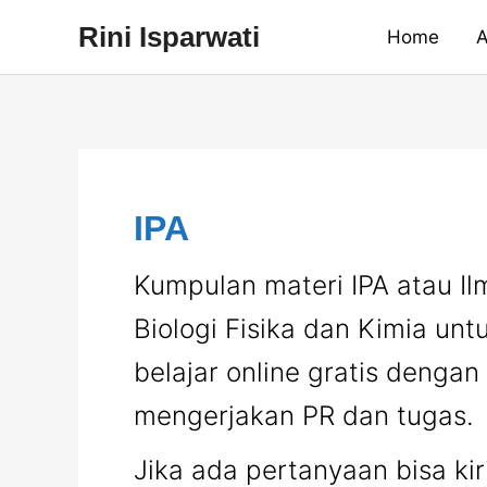
Skip
Rini Isparwati
Home
A
to
content
IPA
Kumpulan materi IPA atau I
Biologi Fisika dan Kimia u
belajar online gratis deng
mengerjakan PR dan tugas.
Jika ada pertanyaan bisa kir