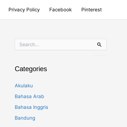
Privacy Policy
Facebook
Pinterest
S
e
a
r
c
Categories
h
f
o
Akulaku
r
:
Bahasa Arab
Bahasa Inggris
Bandung