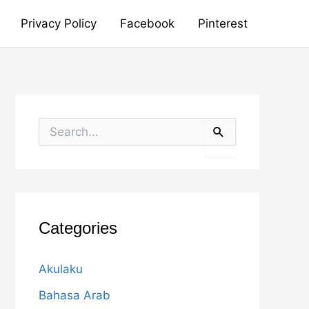
Privacy Policy
Facebook
Pinterest
S
e
a
r
c
h
f
o
Categories
r
:
Akulaku
Bahasa Arab