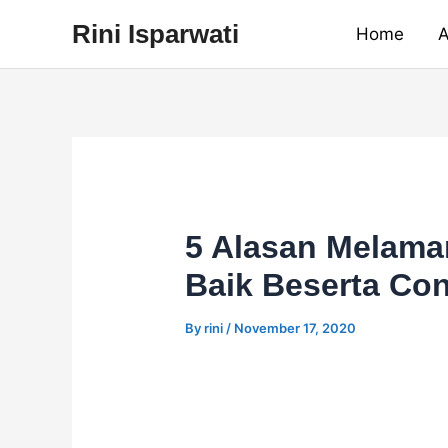
Skip
Rini Isparwati
Home
A
to
content
5 Alasan Melama
Baik Beserta Co
By
rini
/
November 17, 2020