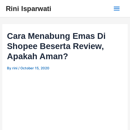
Skip
Main
Rini Isparwati
to
content
Men
Cara Menabung Emas Di
Shopee Beserta Review,
Apakah Aman?
By
rini
/
October 15, 2020