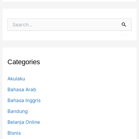
S
e
a
r
c
h
f
Categories
o
r
:
Akulaku
Bahasa Arab
Bahasa Inggris
Bandung
Belanja Online
Bisnis