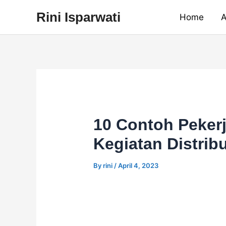
Skip
Rini Isparwati
Home
A
to
content
10 Contoh Peker
Kegiatan Distrib
By
rini
/
April 4, 2023