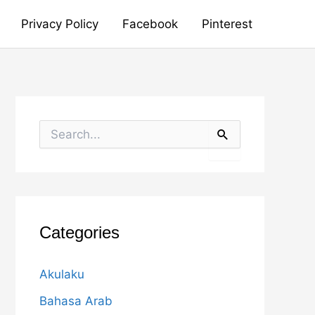
Privacy Policy
Facebook
Pinterest
S
e
a
r
c
h
f
o
Categories
r
:
Akulaku
Bahasa Arab