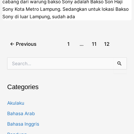
cabang dari warung bakso Sony adalah Bakso Son Haji
Sony Kota Metro Lampung. Sedangkan untuk lokasi Bakso
Sony di luar Lampung, sudah ada
Post
←
Previous
1
…
11
12
pagination
S
e
a
r
c
Categories
h
f
o
Akulaku
r
Bahasa Arab
:
Bahasa Inggris