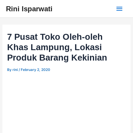
Skip
Main
Rini Isparwati
to
content
Men
7 Pusat Toko Oleh-oleh
Khas Lampung, Lokasi
Produk Barang Kekinian
By
rini
/
February 2, 2020