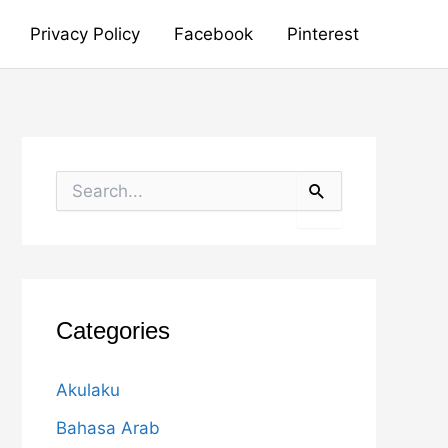
Privacy Policy
Facebook
Pinterest
S
e
a
r
c
h
f
o
Categories
r
:
Akulaku
Bahasa Arab