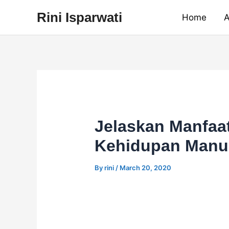
Skip
Rini Isparwati
Home
A
to
content
Jelaskan Manfaa
Kehidupan Manus
By
rini
/
March 20, 2020