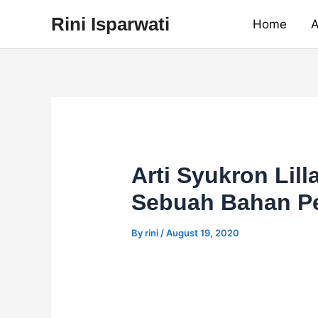
Skip
Rini Isparwati
Home
A
to
content
Arti Syukron Lil
Sebuah Bahan P
By
rini
/
August 19, 2020