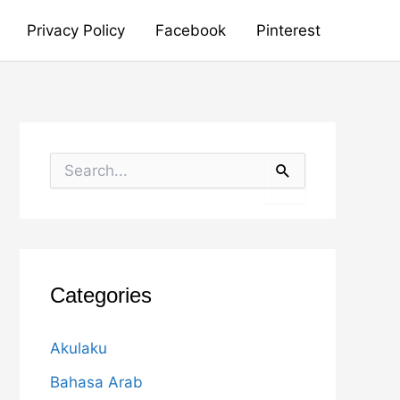
Privacy Policy
Facebook
Pinterest
S
e
a
r
c
h
f
o
Categories
r
:
Akulaku
Bahasa Arab