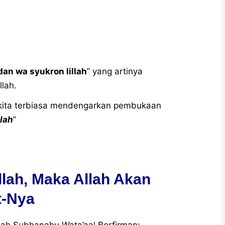
an wa syukron lillah
” yang artinya
llah.
kita terbiasa mendengarkan pembukaan
llah
”
lah, Maka Allah Akan
-Nya
llah Subhanahu Wata’aal Berfirman: