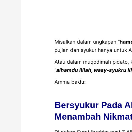
Misalkan dalam ungkapan “
hamd
pujian dan syukur hanya untuk A
Atau dalam muqodimah pidato, 
“
alhamdu lillah, wasy-syukru li
Amma ba’du:
Bersyukur Pada Al
Menambah Nikmat
Di dalam Surat Ibrahim ayat 7 A