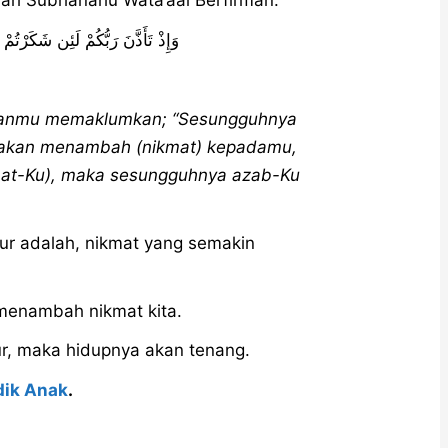
وَإِذْ تَأَذَّنَ رَبُّكُمْ لَئِن شَكَرْتُمْ 
Tuhanmu memaklumkan; “Sesungguhnya
i akan menambah (nikmat) kepadamu,
kmat-Ku), maka sesungguhnya azab-Ku
kur adalah, nikmat yang semakin
menambah nikmat kita.
r, maka hidupnya akan tenang.
dik Anak
.