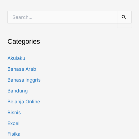
pagination
S
e
a
r
c
Categories
h
f
o
Akulaku
r
Bahasa Arab
:
Bahasa Inggris
Bandung
Belanja Online
Bisnis
Excel
Fisika