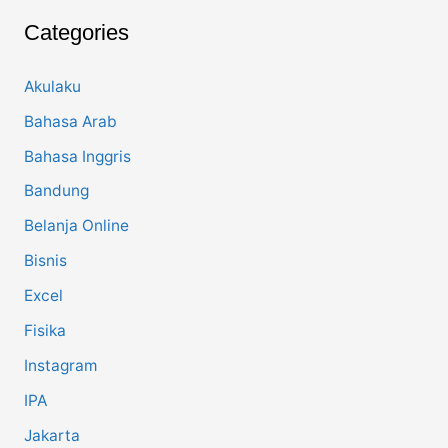
r
c
Categories
h
f
o
Akulaku
r
Bahasa Arab
:
Bahasa Inggris
Bandung
Belanja Online
Bisnis
Excel
Fisika
Instagram
IPA
Jakarta