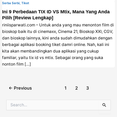
Serba Serbi
,
Tiket
Ini 9 Perbedaan TIX ID VS Mtix, Mana Yang Anda
Pilih [Review Lengkap]
riniisparwati.com – Untuk anda yang mau menonton film di
bioskop baik itu di cinemaxx, Cinema 21, Bioskop XXI, CGV,
dan bioskop lainnya, kini anda sudah dimudahkan dengan
berbagai aplikasi booking tiket damri online. Nah, kali ini
kita akan membandingkan dua aplikasi yang cukup
familiar, yaitu tix id vs mtix. Sebagai orang yang suka
nonton film […]
Post
←
Previous
1
2
3
pagination
S
e
a