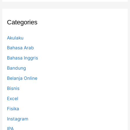
r
c
h
f
Categories
o
r
:
Akulaku
Bahasa Arab
Bahasa Inggris
Bandung
Belanja Online
Bisnis
Excel
Fisika
Instagram
IPA