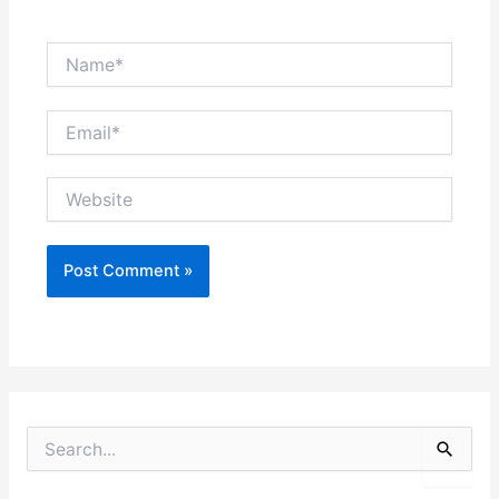
Name*
Email*
Website
S
e
a