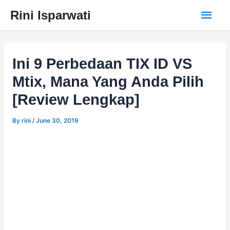
Skip
Main
Rini Isparwati
to
content
Men
Ini 9 Perbedaan TIX ID VS
Mtix, Mana Yang Anda Pilih
[Review Lengkap]
By
rini
/
June 30, 2019