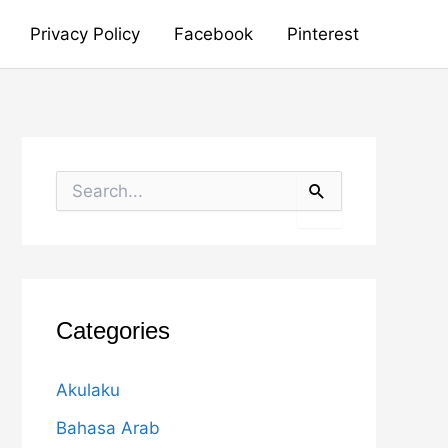
Privacy Policy
Facebook
Pinterest
S
e
a
r
c
h
f
o
Categories
r
:
Akulaku
Bahasa Arab