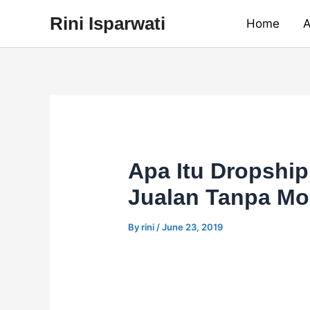
Skip
Rini Isparwati
Home
A
to
content
Apa Itu Dropship
Jualan Tanpa Mo
By
rini
/
June 23, 2019