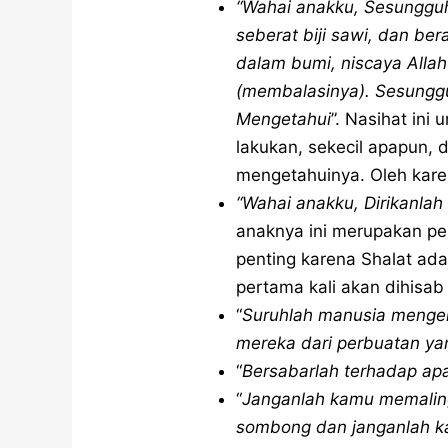
“Wahai anakku, Sesungguh
seberat biji sawi, dan ber
dalam bumi, niscaya All
(membalasinya). Sesungg
Mengetahui
”. Nasihat ini
lakukan, sekecil apapun,
mengetahuinya. Oleh karen
“Wahai anakku, Dirikanlah 
anaknya ini merupakan pe
penting karena Shalat ad
pertama kali akan dihisab 
“
Suruhlah manusia menger
mereka dari perbuatan y
“
Bersabarlah terhadap a
“
Janganlah kamu memalin
sombong dan janganlah k