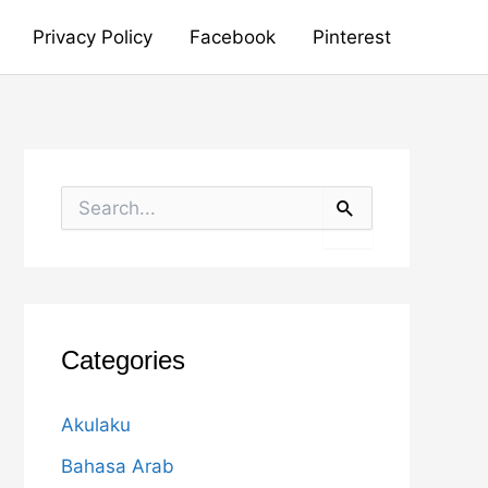
Privacy Policy
Facebook
Pinterest
S
e
a
r
c
h
f
o
Categories
r
:
Akulaku
Bahasa Arab