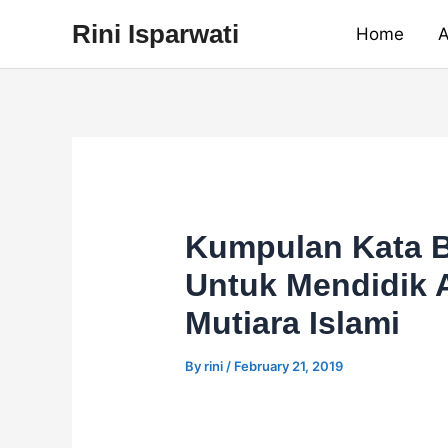
Skip
Rini Isparwati
Home
A
to
content
Kumpulan Kata B
Untuk Mendidik 
Mutiara Islami
By
rini
/
February 21, 2019