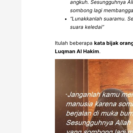
angkuh. Sesungguhnya All
sombong lagi membanggak
“Lunakkanlah suaramu. Se
suara keledai”
Itulah beberapa
kata bijak oran
Luqman Al Hakim
.