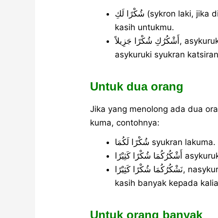
شُكْرًا لَكِ (sykron laki, jika di waqaf dibaca syukron lak), terima
kasih untukmu.
أَشْكُرُكِ شُكْرًا جَزِيلاً, asykuruki syukran jaziilan atau bisa juga
asykuruki syukran katsiran
Untuk dua orang
Jika yang menolong ada dua ora
kuma, contohnya:
شُكْرًا لَكُمَا syukran lakuma.
شُكْرًا كَثِيْرًا
نَشْكُرُكُمَا شُكْرًا كَثِيْرًا, nasykurukuma syukran katsiran (kami berterima
kasih banyak kepada kali
Untuk orang banyak