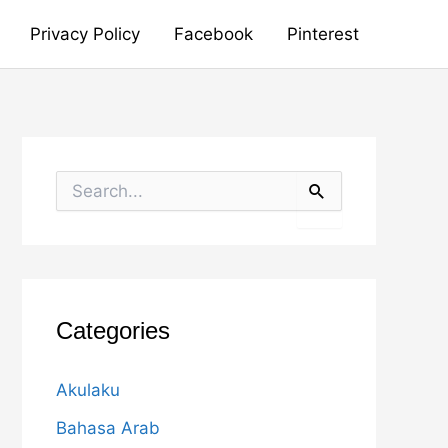
Privacy Policy
Facebook
Pinterest
S
e
a
r
c
h
f
o
Categories
r
:
Akulaku
Bahasa Arab