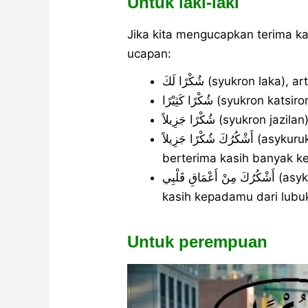
Untuk laki-laki
Jika kita mengucapkan terima ka
ucapan:
شُكْرًا لَكَ (syukron l
شُكْرًا كَثِيْرًا (syuk
شُكْرًا جَزِيلاً (syukr
أَشْكُرُكَ شُكْرًا جَزِيلاً (asykuruka syukran jazilan), artinya aku
berterima kasih banyak 
أَشْكُرُكَ مِنْ أَعْمَاقِ قَلْبِي (asykuruka min a’maaqi qalbii), aku berterima
kasih kepadamu dari lubuk
Untuk perempuan