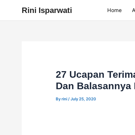
Skip
Rini Isparwati
Home
A
to
content
27 Ucapan Terim
Dan Balasannya
By
rini
/
July 25, 2020