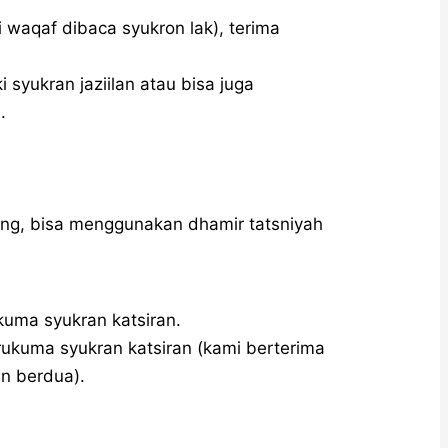
.
ng, bisa menggunakan dhamir tatsniyah
أَشْكُرُكُمَا  asykurukuma syukran katsiran.
an berdua).