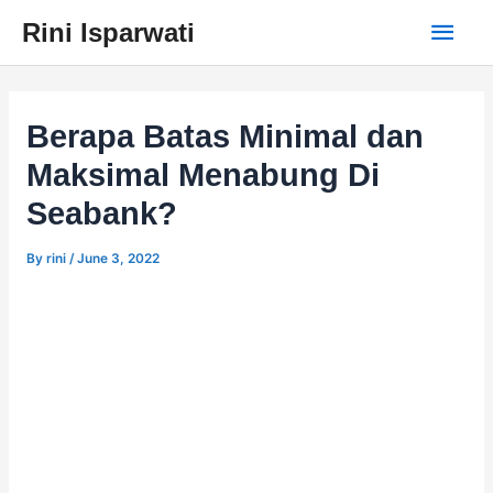
Skip
Main
Rini Isparwati
to
content
Men
Berapa Batas Minimal dan
Maksimal Menabung Di
Seabank?
By
rini
/
June 3, 2022