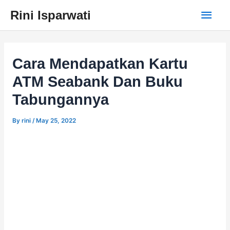
Skip
Main
Rini Isparwati
to
content
Men
Cara Mendapatkan Kartu
ATM Seabank Dan Buku
Tabungannya
By
rini
/
May 25, 2022