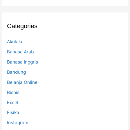
r
c
h
f
Categories
o
r
:
Akulaku
Bahasa Arab
Bahasa Inggris
Bandung
Belanja Online
Bisnis
Excel
Fisika
Instagram