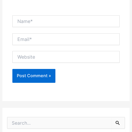
Name*
Email*
Website
S
e
a