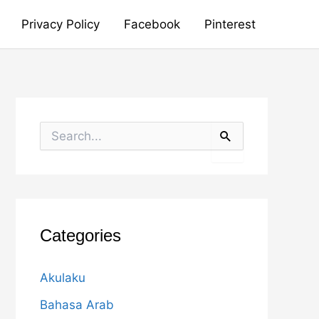
Privacy Policy
Facebook
Pinterest
S
e
a
r
c
h
f
o
Categories
r
:
Akulaku
Bahasa Arab