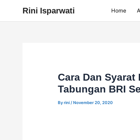
Skip
Rini Isparwati
Home
A
to
content
Cara Dan Syarat
Tabungan BRI Sec
By
rini
/
November 20, 2020