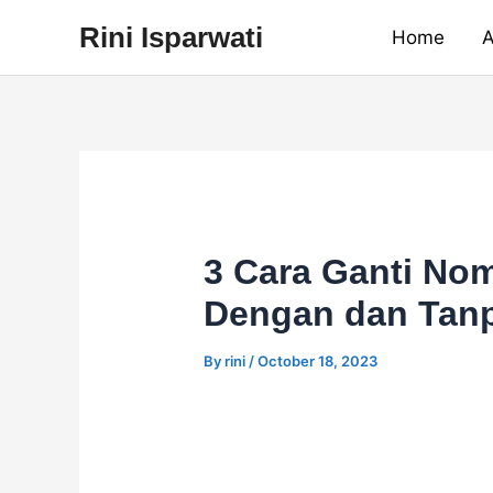
Skip
Rini Isparwati
Home
A
to
content
3 Cara Ganti No
Dengan dan Tan
By
rini
/
October 18, 2023