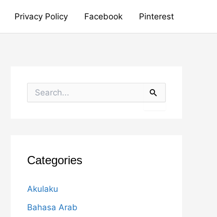
Privacy Policy
Facebook
Pinterest
S
e
a
r
c
h
f
o
Categories
r
:
Akulaku
Bahasa Arab