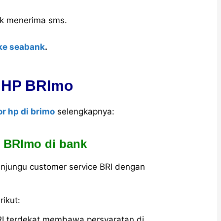
.
uk menerima sms.
 ke seabank
.
r HP BRImo
r hp di brimo
selengkapnya:
p BRImo di bank
njungu customer service BRI dengan
ikut:
RI terdekat membawa persyaratan di