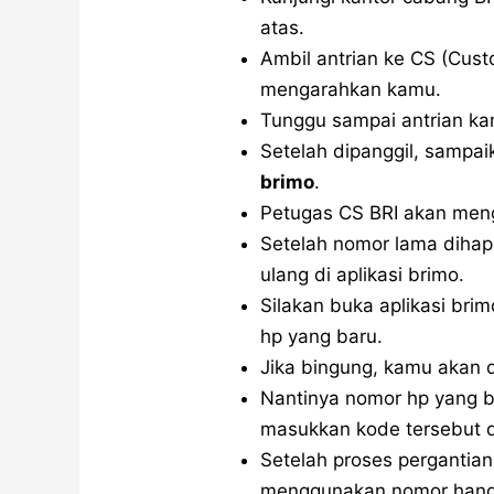
atas.
Ambil antrian ke CS (Cus
mengarahkan kamu.
Tunggu sampai antrian ka
Setelah dipanggil, sampa
brimo
.
Petugas CS BRI akan men
Setelah nomor lama dihapu
ulang di aplikasi brimo.
Silakan buka aplikasi br
hp yang baru.
Jika bingung, kamu akan d
Nantinya nomor hp yang b
masukkan kode tersebut d
Setelah proses pergantian
menggunakan nomor handph