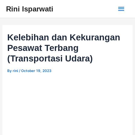
Skip
Main
Rini Isparwati
to
content
Men
Kelebihan dan Kekurangan
Pesawat Terbang
(Transportasi Udara)
By
rini
/
October 19, 2023