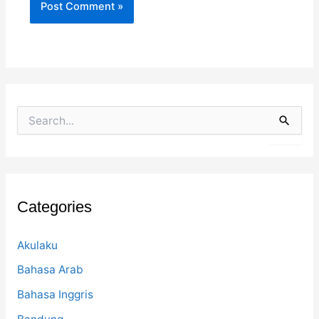
S
e
a
r
c
h
f
Categories
o
r
:
Akulaku
Bahasa Arab
Bahasa Inggris