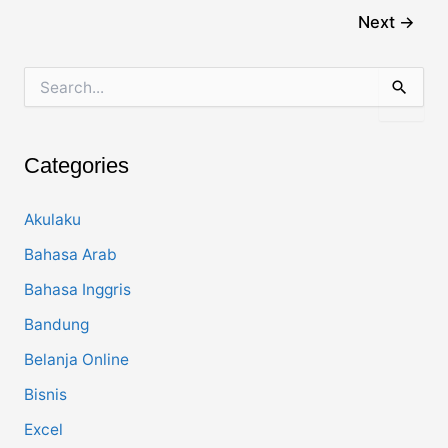
pagination
Next
→
S
e
a
r
c
Categories
h
f
o
Akulaku
r
Bahasa Arab
:
Bahasa Inggris
Bandung
Belanja Online
Bisnis
Excel