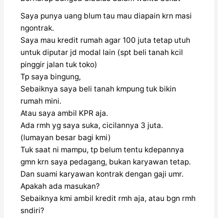
Saya punya uang blum tau mau diapain krn masi
ngontrak.
Saya mau kredit rumah agar 100 juta tetap utuh
untuk diputar jd modal lain (spt beli tanah kcil
pinggir jalan tuk toko)
Tp saya bingung,
Sebaiknya saya beli tanah kmpung tuk bikin
rumah mini.
Atau saya ambil KPR aja.
Ada rmh yg saya suka, cicilannya 3 juta.
(lumayan besar bagi kmi)
Tuk saat ni mampu, tp belum tentu kdepannya
gmn krn saya pedagang, bukan karyawan tetap.
Dan suami karyawan kontrak dengan gaji umr.
Apakah ada masukan?
Sebaiknya kmi ambil kredit rmh aja, atau bgn rmh
sndiri?