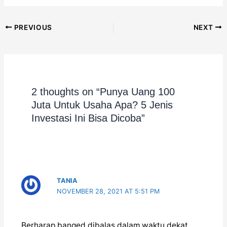
Post
PREVIOUS
NEXT
navigation
2 thoughts on “Punya Uang 100
Juta Untuk Usaha Apa? 5 Jenis
Investasi Ini Bisa Dicoba”
TANIA
NOVEMBER 28, 2021 AT 5:51 PM
Berharap banged dibalas dalam waktu dekat