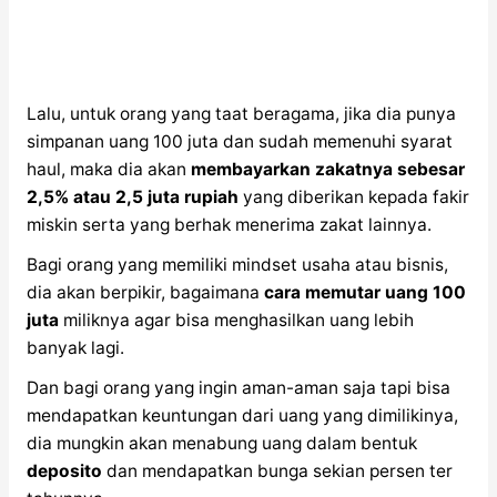
Lalu, untuk orang yang taat beragama, jika dia punya
simpanan uang 100 juta dan sudah memenuhi syarat
haul, maka dia akan
membayarkan zakatnya sebesar
2,5% atau 2,5 juta rupiah
yang diberikan kepada fakir
miskin serta yang berhak menerima zakat lainnya.
Bagi orang yang memiliki mindset usaha atau bisnis,
dia akan berpikir, bagaimana
cara memutar uang 100
juta
miliknya agar bisa menghasilkan uang lebih
banyak lagi.
Dan bagi orang yang ingin aman-aman saja tapi bisa
mendapatkan keuntungan dari uang yang dimilikinya,
dia mungkin akan menabung uang dalam bentuk
deposito
dan mendapatkan bunga sekian persen ter