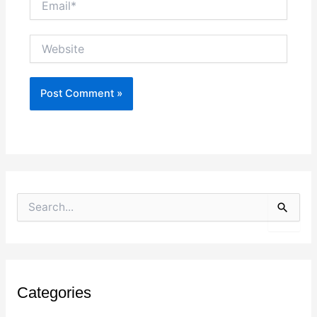
Website
S
e
a
r
c
h
f
Categories
o
r