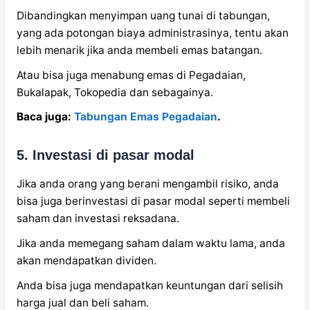
Dibandingkan menyimpan uang tunai di tabungan,
yang ada potongan biaya administrasinya, tentu akan
lebih menarik jika anda membeli emas batangan.
Atau bisa juga menabung emas di Pegadaian,
Bukalapak, Tokopedia dan sebagainya.
Baca juga:
Tabungan Emas Pegadaian
.
5. Investasi di pasar modal
Jika anda orang yang berani mengambil risiko, anda
bisa juga berinvestasi di pasar modal seperti membeli
saham dan investasi reksadana.
Jika anda memegang saham dalam waktu lama, anda
akan mendapatkan dividen.
Anda bisa juga mendapatkan keuntungan dari selisih
harga jual dan beli saham.