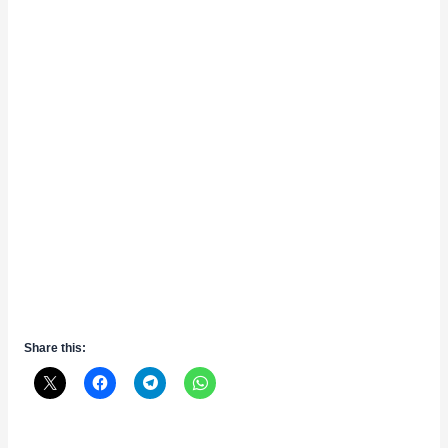
Share this: