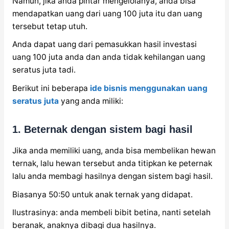
Namun, jika anda pintar mengelolanya, anda bisa
mendapatkan uang dari uang 100 juta itu dan uang
tersebut tetap utuh.
Anda dapat uang dari pemasukkan hasil investasi
uang 100 juta anda dan anda tidak kehilangan uang
seratus juta tadi.
Berikut ini beberapa
ide bisnis menggunakan uang
seratus juta
yang anda miliki:
1. Beternak dengan sistem bagi hasil
Jika anda memiliki uang, anda bisa membelikan hewan
ternak, lalu hewan tersebut anda titipkan ke peternak
lalu anda membagi hasilnya dengan sistem bagi hasil.
Biasanya 50:50 untuk anak ternak yang didapat.
Ilustrasinya: anda membeli bibit betina, nanti setelah
beranak, anaknya dibagi dua hasilnya.