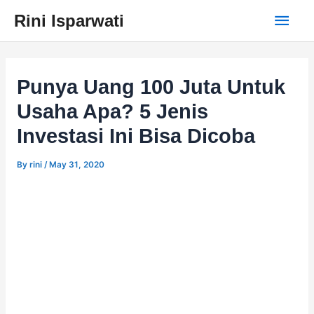
Skip
Main
Rini Isparwati
to
content
Men
Punya Uang 100 Juta Untuk
Usaha Apa? 5 Jenis
Investasi Ini Bisa Dicoba
By
rini
/
May 31, 2020