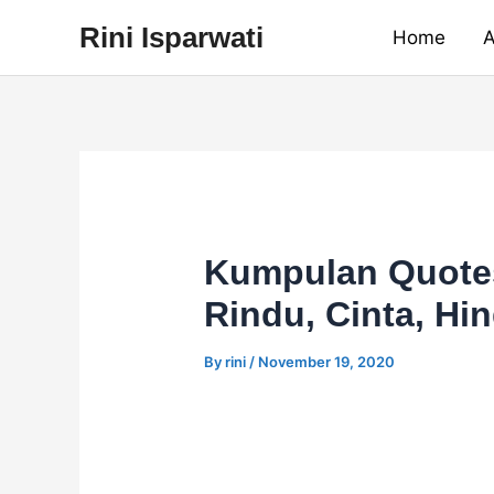
Skip
Rini Isparwati
Home
A
to
content
Kumpulan Quotes
Rindu, Cinta, Hi
By
rini
/
November 19, 2020