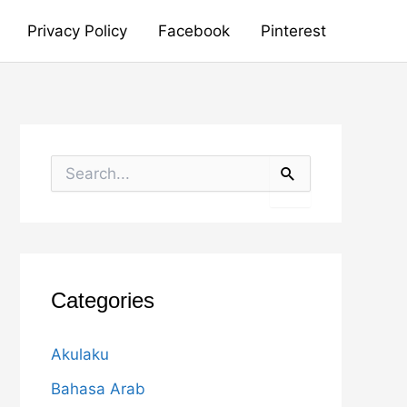
Privacy Policy
Facebook
Pinterest
S
e
a
r
c
h
f
o
Categories
r
:
Akulaku
Bahasa Arab