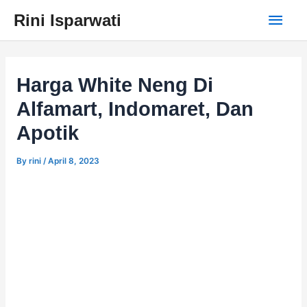
Skip
Main
Rini Isparwati
to
content
Men
Harga White Neng Di
Alfamart, Indomaret, Dan
Apotik
By
rini
/
April 8, 2023