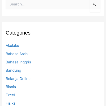
S
e
a
r
c
h
f
Categories
o
r
:
Akulaku
Bahasa Arab
Bahasa Inggris
Bandung
Belanja Online
Bisnis
Excel
Fisika