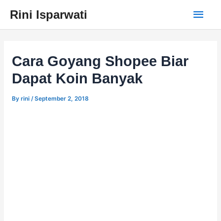
Skip
Main
Rini Isparwati
to
content
Men
Cara Goyang Shopee Biar
Dapat Koin Banyak
By
rini
/
September 2, 2018