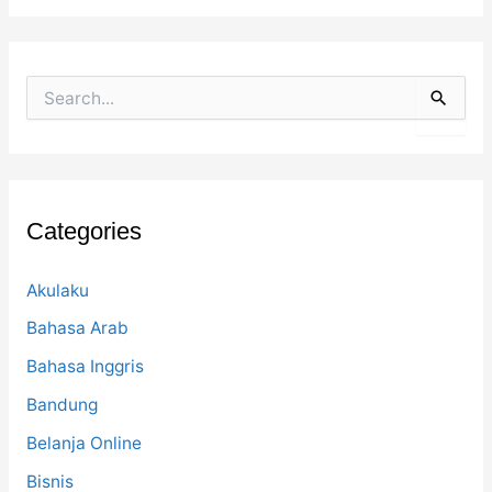
S
e
a
r
c
h
f
Categories
o
r
:
Akulaku
Bahasa Arab
Bahasa Inggris
Bandung
Belanja Online
Bisnis