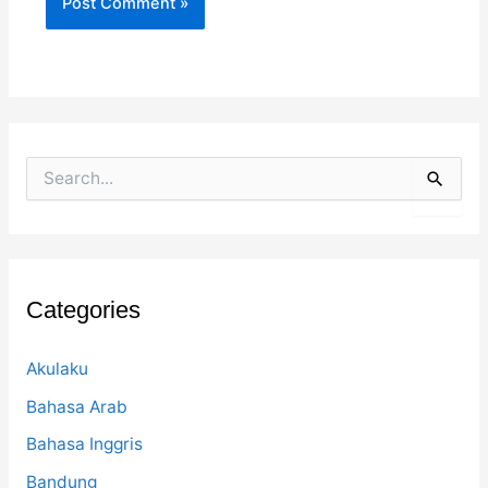
S
e
a
r
c
h
f
Categories
o
r
:
Akulaku
Bahasa Arab
Bahasa Inggris
Bandung