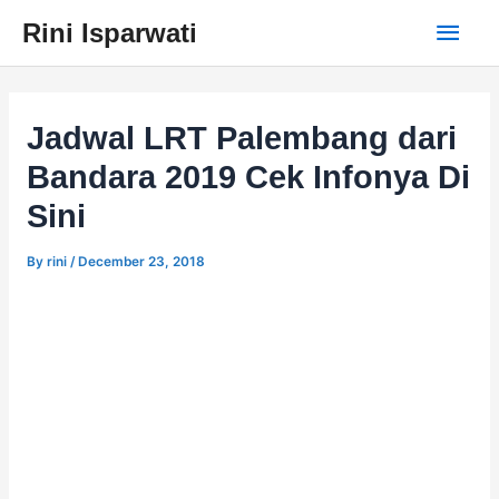
Skip
Main
Rini Isparwati
to
content
Men
Jadwal LRT Palembang dari
Bandara 2019 Cek Infonya Di
Sini
By
rini
/
December 23, 2018