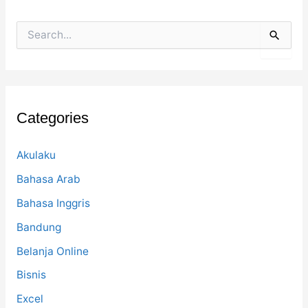
S
e
a
r
c
h
f
Categories
o
r
:
Akulaku
Bahasa Arab
Bahasa Inggris
Bandung
Belanja Online
Bisnis
Excel