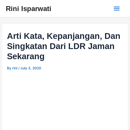
Skip
Main
Rini Isparwati
to
content
Men
Arti Kata, Kepanjangan, Dan
Singkatan Dari LDR Jaman
Sekarang
By
rini
/
July 3, 2020