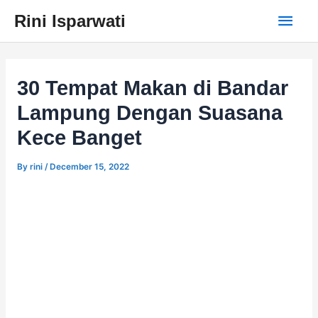
Skip
Main
Rini Isparwati
to
content
Men
30 Tempat Makan di Bandar
Lampung Dengan Suasana
Kece Banget
By
rini
/
December 15, 2022