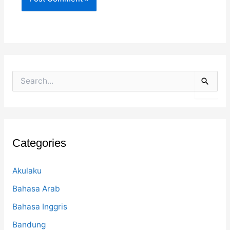
S
e
a
r
c
h
f
Categories
o
r
:
Akulaku
Bahasa Arab
Bahasa Inggris
Bandung