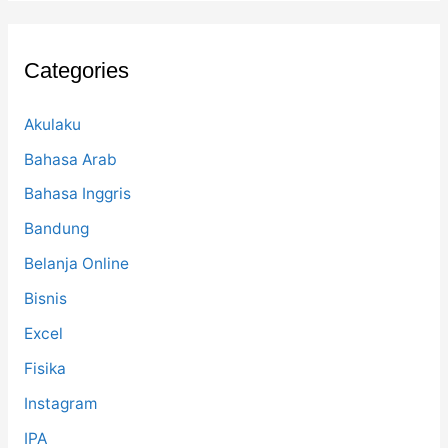
c
h
f
Categories
o
r
:
Akulaku
Bahasa Arab
Bahasa Inggris
Bandung
Belanja Online
Bisnis
Excel
Fisika
Instagram
IPA