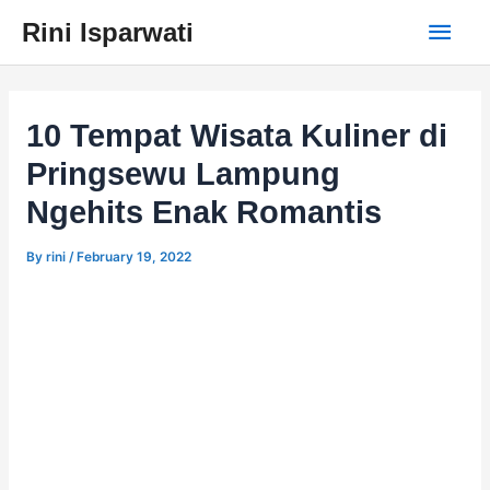
Skip
Main
Rini Isparwati
to
content
Men
10 Tempat Wisata Kuliner di
Pringsewu Lampung
Ngehits Enak Romantis
By
rini
/
February 19, 2022