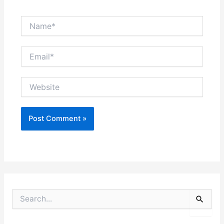
Name*
Email*
Website
S
e
a
r