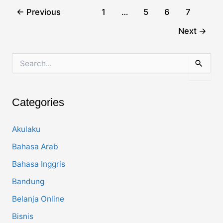
Post
←
Previous
1
…
5
6
7
pagination
Next
→
S
e
a
r
c
Categories
h
f
o
Akulaku
r
Bahasa Arab
:
Bahasa Inggris
Bandung
Belanja Online
Bisnis