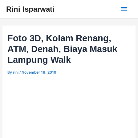
Skip
Main
Rini Isparwati
to
content
Men
Foto 3D, Kolam Renang,
ATM, Denah, Biaya Masuk
Lampung Walk
By
rini
/
November 16, 2019