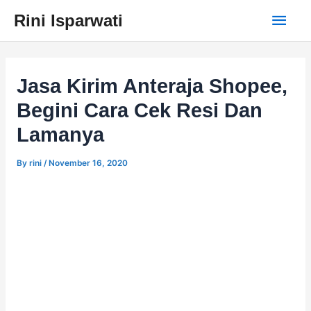
Skip
Main
Rini Isparwati
to
content
Men
Jasa Kirim Anteraja Shopee,
Begini Cara Cek Resi Dan
Lamanya
By
rini
/
November 16, 2020