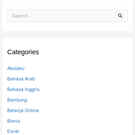
S
e
a
r
c
h
f
Categories
o
r
:
Akulaku
Bahasa Arab
Bahasa Inggris
Bandung
Belanja Online
Bisnis
Excel