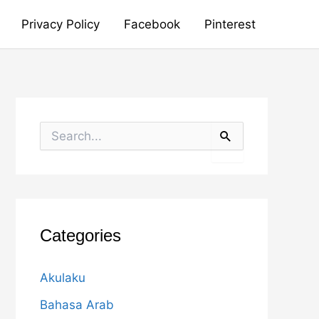
Privacy Policy
Facebook
Pinterest
S
e
a
r
c
h
f
o
Categories
r
:
Akulaku
Bahasa Arab