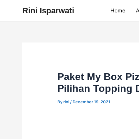
Skip
Rini Isparwati
Home
A
to
content
Paket My Box Pi
Pilihan Topping 
By
rini
/
December 19, 2021