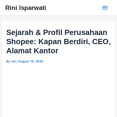
Skip
Main
Rini Isparwati
to
content
Men
Sejarah & Profil Perusahaan
Shopee: Kapan Berdiri, CEO,
Alamat Kantor
By
rini
/
August 19, 2020