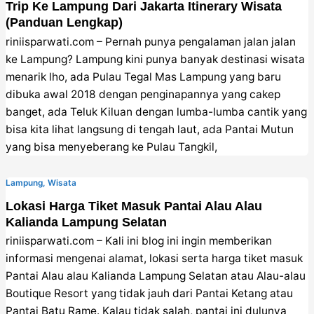
Trip Ke Lampung Dari Jakarta Itinerary Wisata
(Panduan Lengkap)
riniisparwati.com – Pernah punya pengalaman jalan jalan
ke Lampung? Lampung kini punya banyak destinasi wisata
menarik lho, ada Pulau Tegal Mas Lampung yang baru
dibuka awal 2018 dengan penginapannya yang cakep
banget, ada Teluk Kiluan dengan lumba-lumba cantik yang
bisa kita lihat langsung di tengah laut, ada Pantai Mutun
yang bisa menyeberang ke Pulau Tangkil,
Lampung
,
Wisata
Lokasi Harga Tiket Masuk Pantai Alau Alau
Kalianda Lampung Selatan
riniisparwati.com – Kali ini blog ini ingin memberikan
informasi mengenai alamat, lokasi serta harga tiket masuk
Pantai Alau alau Kalianda Lampung Selatan atau Alau-alau
Boutique Resort yang tidak jauh dari Pantai Ketang atau
Pantai Batu Rame. Kalau tidak salah, pantai ini dulunya