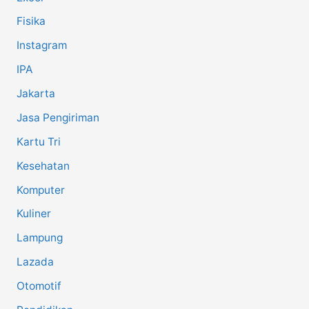
Fisika
Instagram
IPA
Jakarta
Jasa Pengiriman
Kartu Tri
Kesehatan
Komputer
Kuliner
Lampung
Lazada
Otomotif