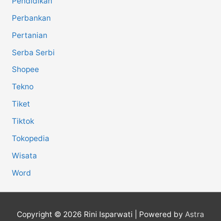
Pendidikan
Perbankan
Pertanian
Serba Serbi
Shopee
Tekno
Tiket
Tiktok
Tokopedia
Wisata
Word
Copyright © 2026
Rini Isparwati
| Powered by
Astra