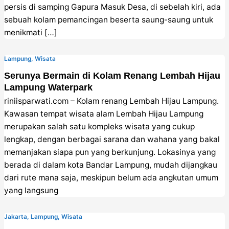
persis di samping Gapura Masuk Desa, di sebelah kiri, ada
sebuah kolam pemancingan beserta saung-saung untuk
menikmati […]
Lampung
,
Wisata
Serunya Bermain di Kolam Renang Lembah Hijau
Lampung Waterpark
riniisparwati.com – Kolam renang Lembah Hijau Lampung.
Kawasan tempat wisata alam Lembah Hijau Lampung
merupakan salah satu kompleks wisata yang cukup
lengkap, dengan berbagai sarana dan wahana yang bakal
memanjakan siapa pun yang berkunjung. Lokasinya yang
berada di dalam kota Bandar Lampung, mudah dijangkau
dari rute mana saja, meskipun belum ada angkutan umum
yang langsung
Jakarta
,
Lampung
,
Wisata