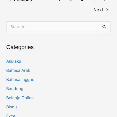
pagination
Next
→
S
e
a
r
c
Categories
h
f
o
Akulaku
r
Bahasa Arab
:
Bahasa Inggris
Bandung
Belanja Online
Bisnis
Excel