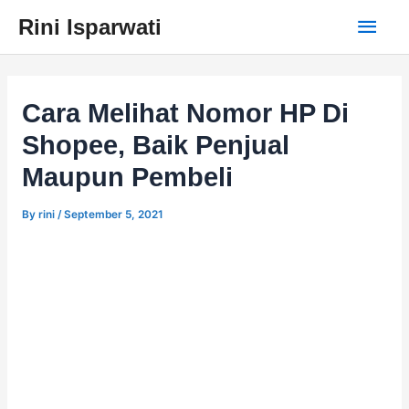
Skip
Main
Rini Isparwati
to
content
Men
Cara Melihat Nomor HP Di
Shopee, Baik Penjual
Maupun Pembeli
By
rini
/
September 5, 2021