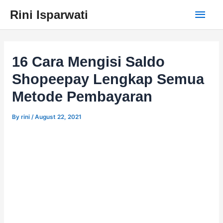
Skip
Main
Rini Isparwati
to
content
Men
16 Cara Mengisi Saldo
Shopeepay Lengkap Semua
Metode Pembayaran
By
rini
/
August 22, 2021