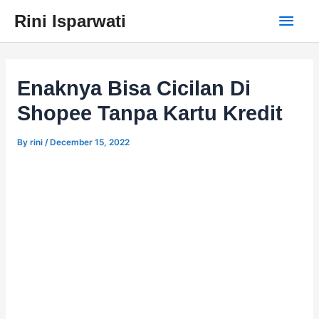
Skip
Main
Rini Isparwati
to
content
Men
Enaknya Bisa Cicilan Di
Shopee Tanpa Kartu Kredit
By
rini
/
December 15, 2022