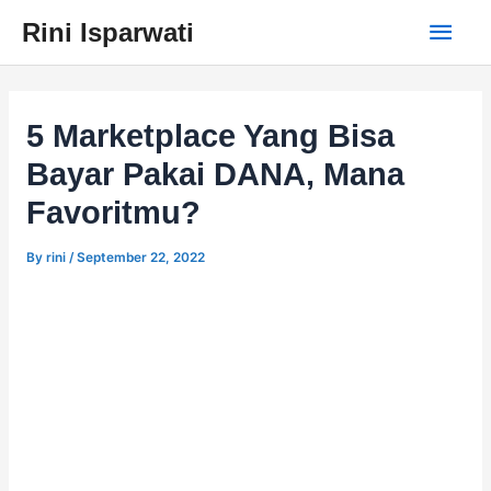
Skip
Main
Rini Isparwati
to
content
Men
5 Marketplace Yang Bisa
Bayar Pakai DANA, Mana
Favoritmu?
By
rini
/
September 22, 2022