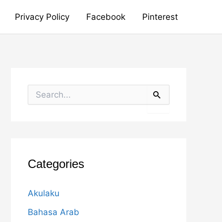
Privacy Policy
Facebook
Pinterest
S
e
a
r
c
h
f
o
Categories
r
:
Akulaku
Bahasa Arab