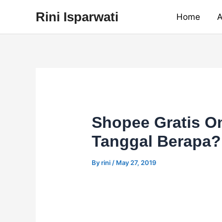
Skip
Rini Isparwati
Home
A
to
content
Shopee Gratis O
Tanggal Berapa?
By
rini
/
May 27, 2019