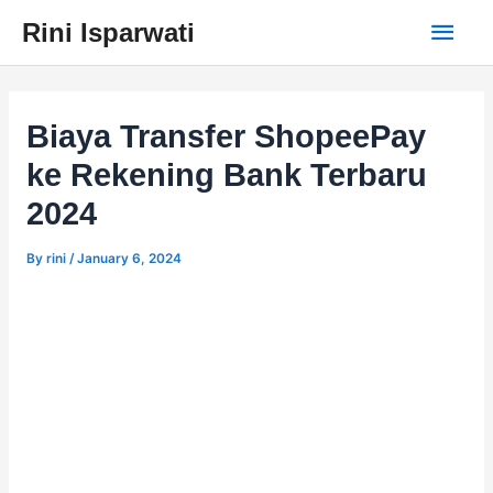
Skip
Main
Rini Isparwati
to
content
Men
Biaya Transfer ShopeePay
ke Rekening Bank Terbaru
2024
By
rini
/
January 6, 2024