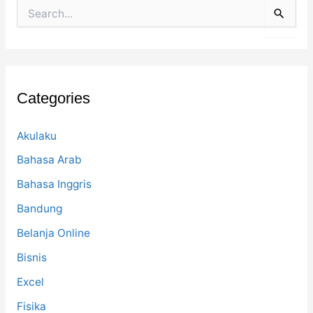
S
e
a
r
c
h
f
Categories
o
r
:
Akulaku
Bahasa Arab
Bahasa Inggris
Bandung
Belanja Online
Bisnis
Excel
Fisika