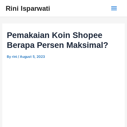
Skip
Main
Rini Isparwati
to
content
Men
Pemakaian Koin Shopee
Berapa Persen Maksimal?
By
rini
/
August 5, 2023