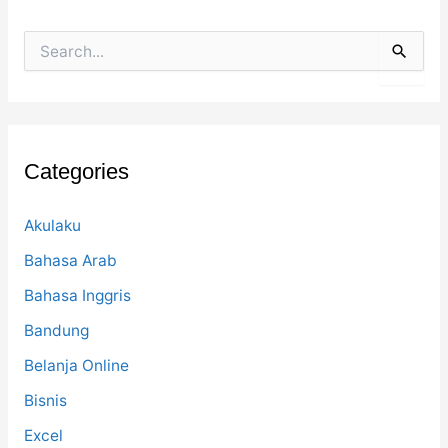
S
e
a
r
c
h
f
Categories
o
r
:
Akulaku
Bahasa Arab
Bahasa Inggris
Bandung
Belanja Online
Bisnis
Excel