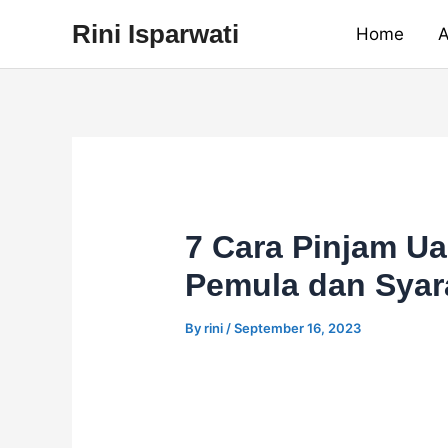
Skip
Rini Isparwati
Home
A
to
content
7 Cara Pinjam U
Pemula dan Syar
By
rini
/
September 16, 2023