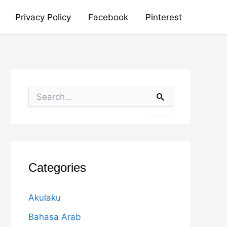
Privacy Policy
Facebook
Pinterest
S
e
a
r
c
h
f
o
Categories
r
:
Akulaku
Bahasa Arab